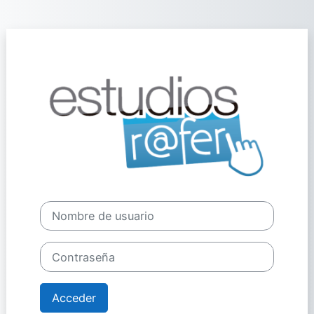
Salta al contenido principal
Entrar a Plata
Nombre de usuario
Contraseña
Acceder